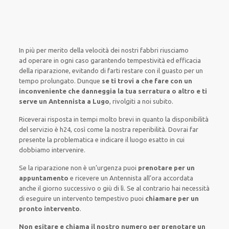
In più
per merito della
velocità
dei
nostri fabbri
riusciamo
ad
operare
in
ogni caso
garantendo
tempestività ed efficacia
della riparazione,
evitando di
farti
restare
con il
guasto
per un
tempo prolungato
.
Dunque
se ti trovi a che fare con un
inconveniente che danneggia la tua serratura o altro e ti
serve
un Antennista a Lugo
,
rivolgiti a noi subito
.
Riceverai risposta in tempi molto brevi
in quanto
la disponibilità
del servizio è h24,
così come la nostra reperibilità. Dovrai
far
presente
la problematica
e indicare
il luogo
esatto
in cui
dobbiamo
intervenire
.
Se
la riparazione
non è un’
urgenza
puoi
prenotare per
un
appuntamento
e
ricevere
un Antennista all’ora
accordata
anche il giorno
successivo
o giù di lì. Se
al contrario
hai necessità
di
eseguire
un intervento
tempestivo
puoi
chiamare per
un
pronto intervento
.
Non esitare e chiama il nostro numero per prenotare un