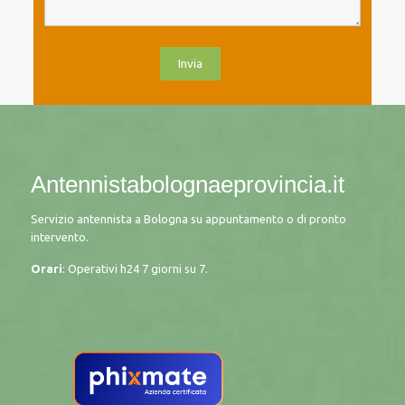
Antennistabolognaeprovincia.it
Servizio antennista a Bologna su appuntamento o di pronto
intervento.
Orari
: Operativi h24 7 giorni su 7.