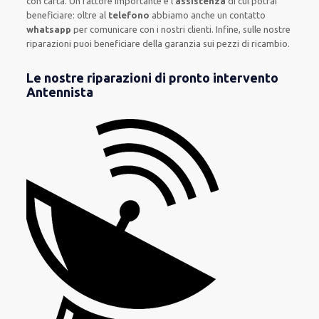
con carta
.
Un fattore importante
è l’
assistenza
di cui potrai
beneficiare:
oltre al
telefono
abbiamo anche un
contatto
whatsapp
per comunicare con i nostri clienti
.
Infine,
sulle nostre
riparazioni
puoi beneficiare della
garanzia sui pezzi di ricambio.
Le nostre riparazioni di pronto intervento
Antennista