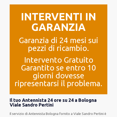
INTERVENTI IN
GARANZIA
Garanzia di 24 mesi sui
pezzi di ricambio.
Intervento Gratuito
Garantito se entro 10
giorni dovesse
ripresentarsi il problema.
Il tuo Antennista 24 ore su 24 a Bologna
Viale Sandro Pertini
Il servizio
di Antennista Bologna
fornito
a Viale Sandro Pertini è