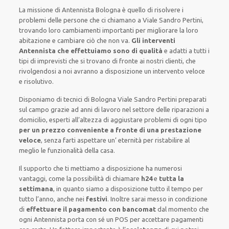
La missione
di Antennista Bologna è quello di risolvere i
problemi delle persone che
ci chiamano
a Viale Sandro Pertini,
trovando loro
cambiamenti importanti
per migliorare
la loro
abitazione
e cambiare ciò che non va.
Gli interventi
Antennista che effettuiamo sono di qualità
e
adatti a tutti i
tipi di imprevisti che si trovano di fronte ai nostri clienti
, che
rivolgendosi a noi avranno a disposizione un intervento
veloce
e risolutivo
.
Disponiamo di
tecnici di Bologna Viale Sandro Pertini
preparati
sul campo grazie ad anni di lavoro
nel settore delle riparazioni a
domicilio
,
esperti
all’altezza di aggiustare
problemi di ogni tipo
per un prezzo conveniente a fronte di una prestazione
veloce
, senza farti
aspettare un’ eternità
per ristabilire al
meglio le funzionalità della casa
.
Il supporto
che ti
mettiamo a disposizione
ha numerosi
vantaggi, come
la possibilità di chiamare
h24
e
tutta la
settimana
, in quanto siamo a disposizione
tutto il tempo per
tutto l’anno, anche nei
festivi
.
Inoltre
sarai messo in condizione
di
effettuare il pagamento con bancomat
dal momento che
ogni Antennista
porta con sé
un POS
per accettare pagamenti