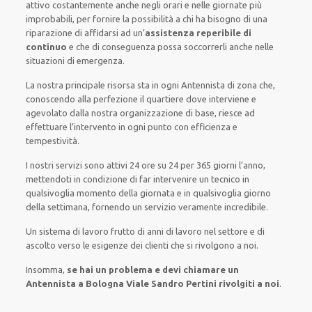
attivo
costantemente
anche
negli orari e nelle giornate
più
improbabili
, per
fornire
la possibilità
a chi ha bisogno di una
riparazione
di
affidarsi ad
un’
assistenza
reperibile di
continuo
e che
di conseguenza
possa
soccorrerli
anche
nelle
situazioni di emergenza
.
La nostra principale risorsa
sta in ogni Antennista di zona che,
conoscendo
alla perfezione
il quartiere
dove interviene
e
agevolato
dalla nostra organizzazione di base
, riesce ad
effettuare l’intervento
in ogni punto con
efficienza e
tempestività
.
I nostri servizi
sono attivi
24 ore su 24
per
365 giorni l’anno
,
mettendoti in condizione
di far
intervenire
un
tecnico
in
qualsivoglia
momento della giornata e in
qualsivoglia
giorno
della settimana,
fornendo
un servizio
veramente
incredibile
.
Un sistema di lavoro
frutto
di anni di lavoro nel settore e di
ascolto verso le esigenze
dei clienti
che si rivolgono a noi.
Insomma,
se hai un problema e devi chiamare un
Antennista a Bologna Viale Sandro Pertini rivolgiti a noi
.