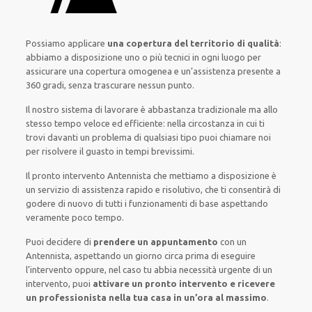
Possiamo applicare
una copertura del territorio di qualità
:
abbiamo a disposizione
uno o più
tecnici
in ogni luogo
per
assicurare
una copertura
omogenea
e un’assistenza presente a
360 gradi
, senza
trascurare
nessun punto
.
Il nostro sistema
di
lavorare
è
abbastanza tradizionale
ma
allo
stesso tempo
veloce ed efficiente
:
nella circostanza
in cui
ti
trovi davanti
un problema di qualsiasi tipo
puoi chiamare noi
per
risolvere
il
guasto
in tempi brevissimi
.
Il pronto intervento Antennista
che mettiamo a disposizione
è
un servizio di assistenza
rapido
e risolutivo, che ti
consentirà di
godere di nuovo
di
tutti i funzionamenti di base
aspettando
veramente poco tempo
.
Puoi decidere di
prendere
un appuntamento
con un
Antennista,
aspettando
un giorno circa
prima di
eseguire
l’intervento
oppure,
nel caso tu abbia necessità urgente di
un
intervento
, puoi
attivare
un pronto intervento
e ricevere
un
professionista nella tua casa in un’ora al massimo
.