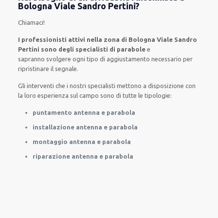
Bologna Viale Sandro Pertini?
Chiamaci
!
I professionisti attivi nella zona di Bologna Viale Sandro
Pertini sono degli specialisti di parabole
e
sapranno
svolgere
ogni tipo di aggiustamento necessario
per
ripristinare
il segnale.
Gli interventi
che i nostri
specialisti
mettono a disposizione con
la loro esperienza sul campo
sono di tutte
le tipologie
:
puntamento antenna e parabola
installazione antenna e parabola
montaggio antenna e parabola
riparazione antenna e parabola