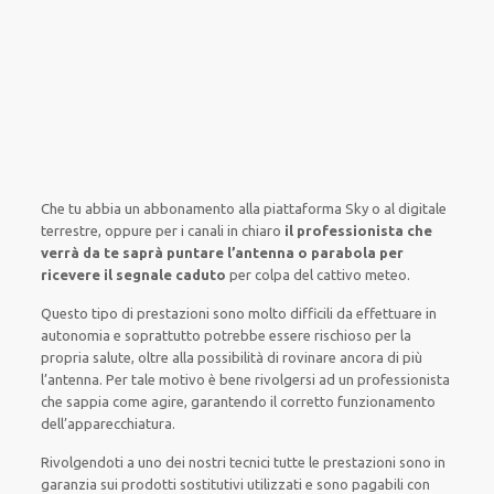
Che tu abbia un abbonamento
alla piattaforma Sky
o al digitale
terrestre,
oppure
per i canali
in chiaro
il professionista che
verrà da te saprà puntare l’antenna o parabola per
ricevere il segnale caduto
per colpa del cattivo meteo
.
Questo tipo di
prestazioni
sono molto
difficili
da
effettuare
in
autonomia
e
soprattutto
potrebbe
essere rischioso
per la
propria
salute
,
oltre alla
possibilità di
rovinare
ancora di più
l’antenna. Per tale motivo è
bene
rivolgersi
ad un
professionista
che sappia
come agire
, garantendo il
corretto funzionamento
dell’apparecchiatura
.
Rivolgendoti a
uno dei nostri
tecnici
tutte le prestazioni
sono in
garanzia
sui prodotti sostitutivi utilizzati e sono pagabili con