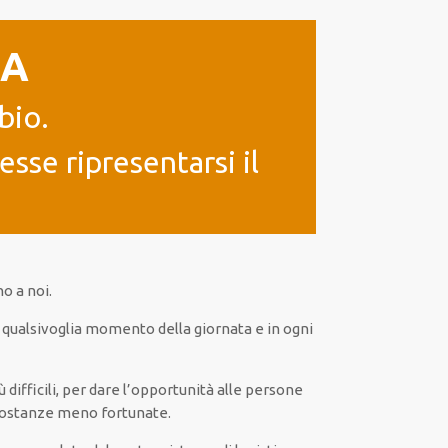
IA
bio.
sse ripresentarsi il
o a noi.
n
qualsivoglia
momento della giornata e in
ogni
iù
difficili
, per
dare
l’opportunità
alle persone
rcostanze meno fortunate
.