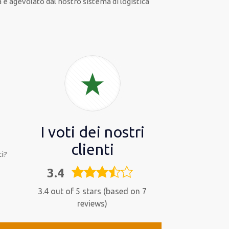
a
e
agevolato
dal nostro sistema di logistica
I voti dei nostri
clienti
i?
3.4
3,4
rating
3.4 out of 5 stars (based on 7
reviews)