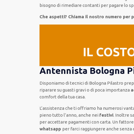
bisogno
di
rimediare
contanti per pagare lo spe
Che aspetti? Chiama il nostro numero per
IL COST
Antennista Bologna Pi
Disponiamo di
tecnici di Bologna Pilastro
prepa
riparare su
guasti gravi o di poca importanza
a
comfort della tua casa
.
L’assistenza
che ti
offriamo
ha numerosi vant
pieno
tutto l’anno, anche nei
festivi
.
Inoltre
s
per accettare pagamenti
con carta
.
Un fattor
whatsapp
per farci raggiungere anche senza