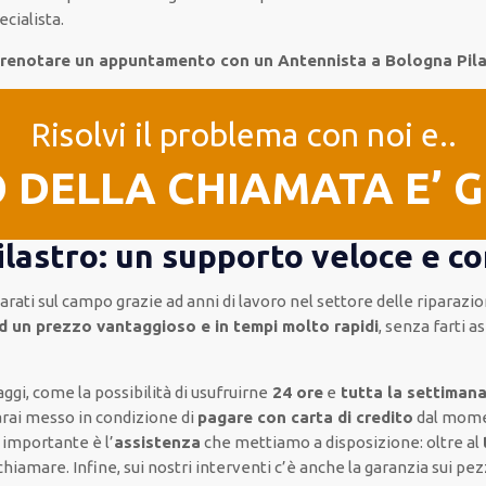
cialista.
 prenotare un appuntamento con un Antennista a Bologna Pila
Risolvi il problema con noi e..
O DELLA CHIAMATA E’ 
lastro: un supporto veloce e c
rati sul campo grazie ad anni di lavoro
nel settore delle riparazio
d un prezzo vantaggioso e in tempi molto rapidi
, senza farti
as
aggi, come
la possibilità di usufruirne
24 ore
e
tutta la settiman
arai messo in condizione di
pagare con carta di credito
dal mome
e importante
è l’
assistenza
che mettiamo a disposizione:
oltre al
 chiamare
.
Infine,
sui nostri interventi
c’è anche la
garanzia sui pezz