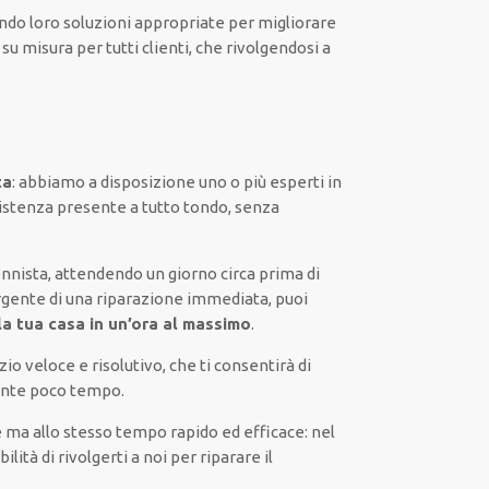
ando loro
soluzioni appropriate
per migliorare
e
su misura per tutti clienti
, che rivolgendosi a
ta
:
abbiamo a disposizione
uno o più
esperti
in
istenza presente a
tutto tondo
, senza
nnista,
attendendo
un giorno circa
prima di
rgente di
una riparazione immediata
, puoi
la tua casa in un’ora al massimo
.
zio
veloce
e risolutivo, che ti
consentirà di
nte poco tempo
.
e
ma
allo stesso tempo
rapido ed efficace
:
nel
bilità di rivolgerti a noi
per
riparare
il