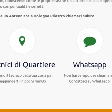
che, conoscendo
come le proprie tasche
il quartiere
nel quale oper
to con
puntualità e serietà
.
re un Antennista a Bologna Pilastro chiamaci subito
.
nici di Quartiere
Whatsapp
mo il tecnico della tua zona per
Non hai tempo per chiamarc
raggiungerti in pochi minuti
Contattaci su Whatsapp.