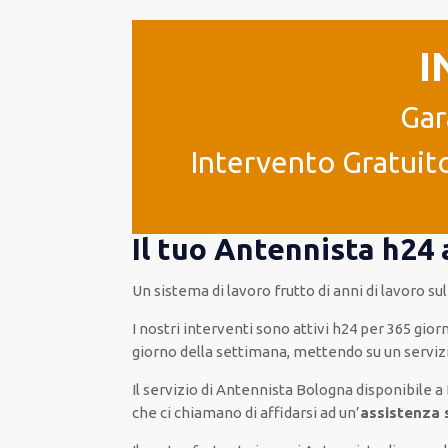
I
Gar
Intervento Gratuito
Il tuo Antennista h24 
Un sistema di lavoro
frutto
di anni di lavoro s
I nostri interventi
sono attivi
h24
per
365 giorn
giorno della settimana,
mettendo su
un serviz
Il servizio
di Antennista Bologna
disponibile
a 
che ci chiamano
di
affidarsi ad
un’
assistenza