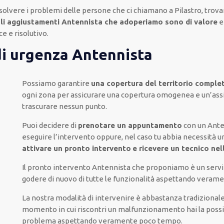
isolvere i problemi delle persone che
ci chiamano
a Pilastro, trov
li aggiustamenti Antennista che adoperiamo sono di valore
ce e risolutivo
.
di urgenza Antennista
Possiamo garantire
una copertura del territorio comple
ogni zona
per
assicurare
una copertura
omogenea
e un’ass
trascurare
nessun punto
.
Puoi decidere di
prenotare
un appuntamento
con un Ante
eseguire l’intervento
oppure,
nel caso tu abbia necessità u
attivare
un pronto intervento
e ricevere un
tecnico nel
Il pronto intervento Antennista
che proponiamo
è
un servi
godere di nuovo
di
tutte le funzionalità
aspettando verame
La nostra modalità
di
intervenire
è
abbastanza tradizional
momento
in cui
riscontri
un malfunzionamento
hai la possi
problema
aspettando veramente poco tempo
.