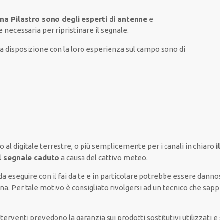
gna Pilastro sono degli esperti di antenne
e
ne necessaria
per
ripristinare
il segnale.
 disposizione con la loro esperienza sul campo
sono di
o al digitale terrestre,
o più semplicemente
per i canali
in chiaro
i
il segnale caduto
a causa del cattivo meteo
.
da
eseguire
con il fai da te
e
in particolare
potrebbe
essere danno
na. Per tale motivo è
consigliato
rivolgersi
ad un
tecnico
che sapp
interventi
prevedono la garanzia
sui prodotti sostitutivi utilizzati 