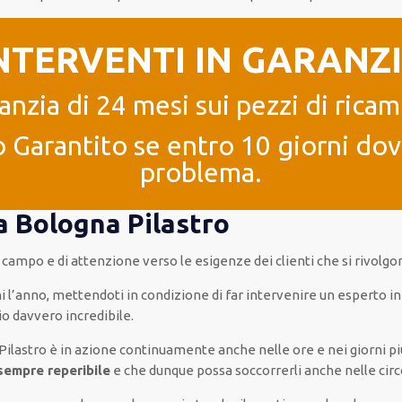
NTERVENTI IN GARANZ
anzia di 24 mesi sui pezzi di ricam
 Garantito se entro 10 giorni dove
problema.
a Bologna Pilastro
ul campo e di attenzione verso le esigenze
dei clienti
che si rivolgon
i l’anno
,
mettendoti in condizione
di far
intervenire
un
esperto
i
io
davvero
incredibile
.
Pilastro è
in azione
continuamente
anche
nelle ore e nei giorni
p
sempre reperibile
e che
dunque
possa
soccorrerli
anche
nelle ci