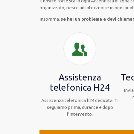
Il nostro forte
sta in ogni Antennista di zona 
organizzato
, riesce ad
intervenire
in ogni pun
Insomma,
se hai un problema e devi chiama
Assistenza
Tec
telefonica H24
Invia
Assistenza telefonica h24 dedicata. Ti
seguiamo prima, durante e dopo
l’intervento.