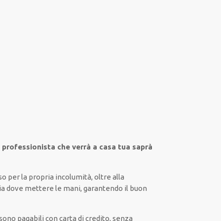
l professionista che verrà a casa tua saprà
so
per la propria
incolumità
,
oltre alla
ia
dove mettere le mani
, garantendo il
buon
e sono pagabili con carta di credito, senza