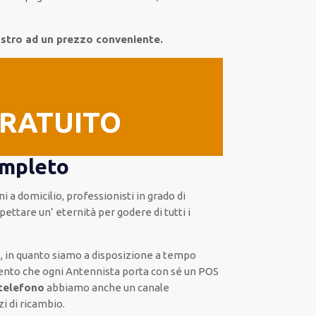
stro ad un prezzo conveniente.
GRATUITO
ompleto
ni a domicilio
,
professionisti
in grado di
pettare un’ eternità
per godere di tutti i
a
, in quanto siamo a disposizione
a tempo
nto che ogni Antennista
porta con sé
un POS
telefono
abbiamo anche un
canale
i di ricambio.