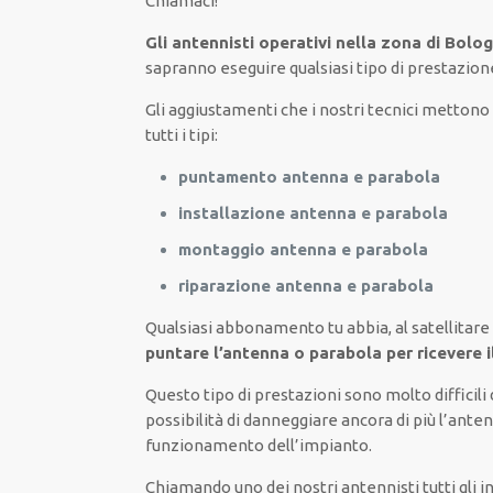
Chiamaci
!
Gli antennisti operativi nella zona di Bolo
sapranno
eseguire
qualsiasi tipo di prestazio
Gli aggiustamenti
che i nostri
tecnici
mettono a
tutti i tipi
:
puntamento antenna e parabola
installazione antenna e parabola
montaggio antenna e parabola
riparazione antenna e parabola
Qualsiasi abbonamento tu abbia,
al satellitare
puntare l’antenna o parabola per ricevere 
Questo tipo di
prestazioni
sono molto
difficili
possibilità di
danneggiare
ancora di più
l’anten
funzionamento dell’impianto
.
Chiamando
uno dei nostri
antennisti
tutti gli 