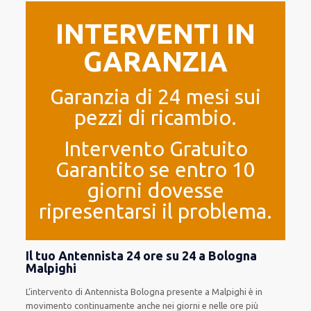
INTERVENTI IN
GARANZIA
Garanzia di 24 mesi sui
pezzi di ricambio.
Intervento Gratuito
Garantito se entro 10
giorni dovesse
ripresentarsi il problema.
Il tuo Antennista 24 ore su 24 a Bologna
Malpighi
L’intervento
di Antennista Bologna
presente
a Malpighi è
in
movimento
continuamente
anche
nei giorni e nelle ore
più