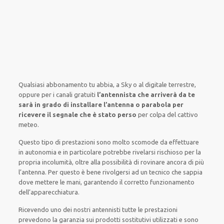
Qualsiasi abbonamento tu abbia,
a Sky
o al digitale terrestre,
oppure
per i canali
gratuiti
l’antennista che arriverà da te
sarà in grado di installare l’antenna o parabola per
ricevere il segnale che è stato perso
per colpa del cattivo
meteo
.
Questo tipo di
prestazioni
sono molto
scomode
da
effettuare
in autonomia
e
in particolare
potrebbe
rivelarsi rischioso
per la
propria
incolumità
,
oltre alla
possibilità di
rovinare
ancora di più
l’antenna. Per questo è
bene
rivolgersi
ad un
tecnico
che sappia
dove mettere le mani
, garantendo il
corretto funzionamento
dell’apparecchiatura
.
Ricevendo
uno dei nostri
antennisti
tutte le prestazioni
prevedono la garanzia
sui prodotti sostitutivi utilizzati e sono