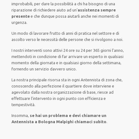
improbabili
, per
dare
la possibilità
a chi ha bisogno di una
riparazione
di
richiedere aiuto ad
un’
assistenza
sempre
presente
e che
dunque
possa
aiutarli
anche
nei momenti di
urgenza
.
Un modo
di lavorare
frutto
di anni di pratica nel settore e di
ascolto verso le necessità
delle persone
che si rivolgono a noi.
I nostri interventi
sono attivi
24 ore su 24
per
365 giorni l’anno
,
mettendoti in condizione
di far
arrivare
un
esperto
in
qualsiasi
momento della giornata e in
qualsiasi
giorno della settimana,
fornendo
un servizio
davvero
unico
.
La nostra principale risorsa
sta in ogni Antennista di zona che,
conoscendo
alla perfezione
il quartiere
dove interviene
e
agevolato
dalla nostra organizzazione di base
, riesce ad
effettuare l’intervento
in ogni punto con
efficienza e
tempestività
.
Insomma,
se hai un problema e devi chiamare un
Antennista a Bologna Malpighi chiamaci subito
.