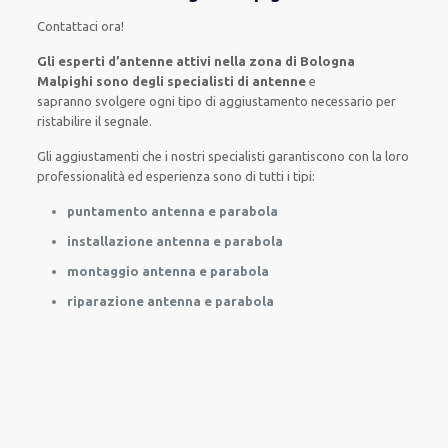
Contattaci ora
!
Gli esperti d’antenne attivi nella zona di Bologna
Malpighi sono degli specialisti di antenne
e
sapranno
svolgere
ogni tipo di aggiustamento necessario
per
ristabilire
il segnale.
Gli aggiustamenti
che i nostri
specialisti
garantiscono con la loro
professionalità ed esperienza
sono di tutti i tipi
:
puntamento antenna e parabola
installazione antenna e parabola
montaggio antenna e parabola
riparazione antenna e parabola