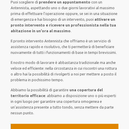
Puoi scegliere di
prendere
un appuntamento
con un
Antennista,
aspettando
uno o due giorni lavorativi al massimo
prima di
effettuare l’operazione
oppure,
se sei in una situazione
di emergenza e hai bisogno di
un intervento
, puoi
attivare
un
pronto intervento
e ricevere un
professionista nella tua
abitazione in un’ora al massimo
.
Il pronto intervento Antennista
che offriamo
è
un servizio di
assistenza
rapido
e risolutivo, che ti
permetterà di beneficiare
nuovamente
di
tutti i funzionamenti di base
in tempi brevissimi
.
Il nostro modo
di
lavorare
è
abbastanza tradizionale
ma
anche
veloce ed efficiente
:
nella circostanza
in cui
riscontri
una rottura
o altro
hai la possibilità di rivolgerti a noi
per
mettere a posto
il
problema
in pochissimo tempo
.
Abbiamo la possibilità di garantire
una copertura del
territorio efficace
:
abbiamo a disposizione
uno o più
esperti
in ogni luogo
per
garantire
una copertura
omogenea
e
un’assistenza presente a
tutto tondo
, senza
mettere da parte
nessun punto
.