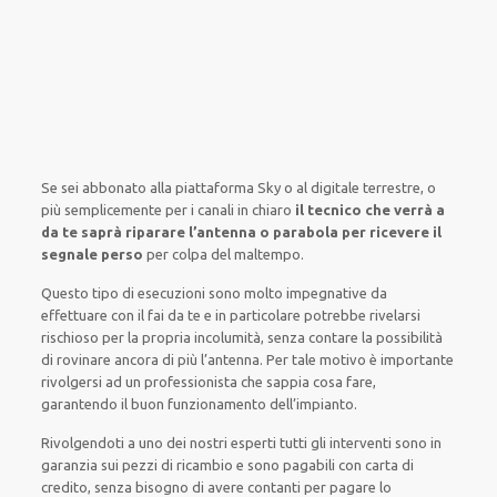
Se sei abbonato
alla piattaforma Sky
o al digitale terrestre,
o
più semplicemente
per i canali
in chiaro
il tecnico che verrà a
da te saprà riparare l’antenna o parabola per ricevere il
segnale perso
per colpa del maltempo
.
Questo tipo di
esecuzioni
sono molto
impegnative
da
effettuare
con il fai da te
e
in particolare
potrebbe
rivelarsi
rischioso
per la propria
incolumità
,
senza contare la
possibilità
di
rovinare
ancora di più
l’antenna. Per tale motivo è
importante
rivolgersi
ad un
professionista
che sappia
cosa fare
,
garantendo il
buon funzionamento dell’impianto
.
Rivolgendoti a
uno dei nostri
esperti
tutti gli interventi
sono in
garanzia
sui pezzi di ricambio e sono pagabili con carta di
credito, senza
bisogno
di
avere
contanti per pagare lo