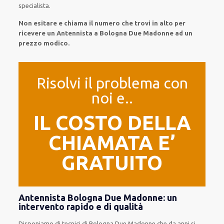
specialista.
Non esitare e chiama il numero che trovi in alto per
ricevere un Antennista a Bologna Due Madonne ad un
prezzo modico.
Risolvi il problema con
noi e..
IL COSTO DELLA
CHIAMATA E’
GRATUITO
Antennista Bologna Due Madonne: un
intervento rapido e di qualità
Disponiamo di
tecnici di Bologna Due Madonne
che da anni si