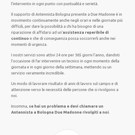
l’intervento
in ogni punto con
puntualità e serietà
.
Il supporto
di Antennista Bologna
presente
a Due Madonne è
in
movimento
continuamente
anche
negli orari e nelle giornate
più
difficili
, per
dare
la possibilità
a chi ha bisogno di una
riparazione
di
affidarsi ad
un’
assistenza
reperibile di
continuo
e che
di conseguenza
possa
soccorrerli
anche
nei
momenti di urgenza
.
I nostri servizi
sono attivi
24 ore
per
365 giorni l’anno
,
dandoti
l’occasione
di far
intervenire
un
tecnico
in
ogni
momento della
giornata e in
ogni
giorno della settimana,
mettendo su
un
servizio
veramente
incredibile
.
Un modo
di lavorare
risultato
di anni di lavoro sul campo e di
attenzione verso le necessità
delle persone
che si rivolgono a
noi.
Insomma,
se hai un problema e devi chiamare un
Antennista a Bologna Due Madonne rivolgiti a noi
.