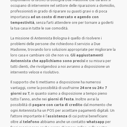
occupano di intervenire
nel settore delle riparazioni a domicilio
,
professionisti
in grado di riparare su
guasti gravi o di poca
importanza
ad un costo di mercato e agendo con
tempestività
, senza farti
attendere ore
per tornare a goderti
la tua casa in tutte le sue comodità
.
La missione
di Antennista Bologna è quello di risolvere i
problemi delle persone che
richiedono il servizio
a Due
Madonne, trovando loro
soluzioni appropriate
per migliorare
la
loro casa
e cambiare ciò che non va.
Gli aggiustamenti
Antennista che applichiamo sono precisi
e
su misura per
tutti clienti
, che rivolgendosi a noi avranno a disposizione un
intervento
veloce e risolutivo
.
Il supporto
che ti
mettiamo a disposizione
ha numerosi
vantaggi, come
la possibilità di usufruirne
24 ore su 24
e
7
giorni su 7
, in quanto siamo a disposizione
a tempo pieno
tutto l’anno, anche nei
giorni di festa
.
Inoltre
avrai la
possibilità di
pagare con carta di credito
dal momento che
ogni Antennista
ha
un POS
per accettare pagamenti
digitali
.
Un
fattore importante
è l’
assistenza
di cui potrai beneficiare:
oltre al
telefono
abbiamo anche un
contatto
whatsapp
per