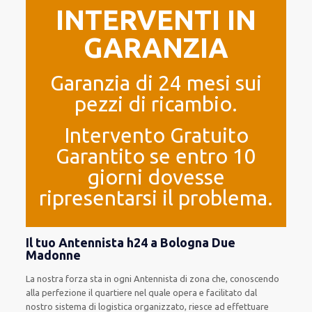
INTERVENTI IN
GARANZIA
Garanzia di 24 mesi sui
pezzi di ricambio.
Intervento Gratuito
Garantito se entro 10
giorni dovesse
ripresentarsi il problema.
Il tuo Antennista h24 a Bologna Due
Madonne
La nostra forza
sta in ogni Antennista di zona che, conoscendo
alla perfezione
il quartiere
nel quale opera
e
facilitato
dal
nostro sistema di logistica organizzato
, riesce ad
effettuare