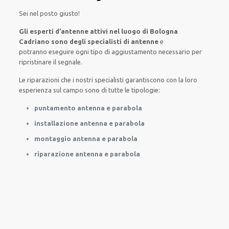
Sei nel posto giusto
!
Gli esperti d’antenne attivi nel luogo di Bologna
Cadriano sono degli specialisti di antenne
e
potranno
eseguire
ogni tipo di aggiustamento necessario
per
ripristinare
il segnale.
Le riparazioni
che i nostri
specialisti
garantiscono con la loro
esperienza sul campo
sono di tutte
le tipologie
:
puntamento antenna e parabola
installazione antenna e parabola
montaggio antenna e parabola
riparazione antenna e parabola