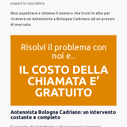
pagare lo specialista.
Non aspettare e chiama il numero che trovi in alto per
ricevere un Antennista a Bologna Cadriano ad un prezzo
di mercato.
Risolvi il problema con
noi e..
IL COSTO DELLA
CHIAMATA E’
GRATUITO
Antennista Bologna Cadriano: un intervento
costante e completo
Il supporto
che ti
mettiamo a disposizione
ha numerosi