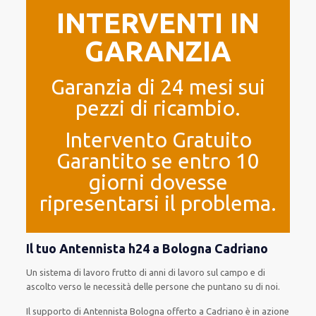
INTERVENTI IN
GARANZIA
Garanzia di 24 mesi sui
pezzi di ricambio.
Intervento Gratuito
Garantito se entro 10
giorni dovesse
ripresentarsi il problema.
Il tuo Antennista h24 a Bologna Cadriano
Un sistema di lavoro
frutto
di anni di lavoro sul campo e di
ascolto verso le necessità
delle persone
che puntano su di noi.
Il supporto
di Antennista Bologna
offerto
a Cadriano è
in azione