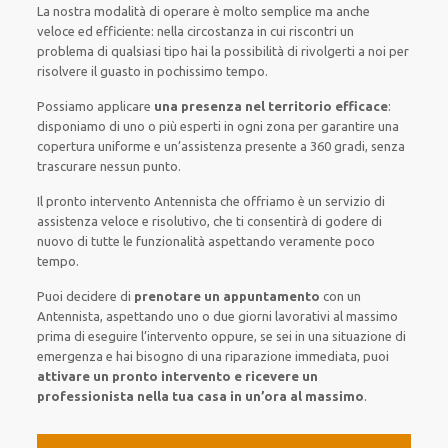
La nostra modalità
di
operare
è
molto semplice
ma
anche
veloce ed efficiente
:
nella circostanza
in cui
riscontri
un
problema di qualsiasi tipo
hai la possibilità di rivolgerti a noi
per
risolvere
il
guasto
in pochissimo tempo
.
Possiamo applicare
una presenza nel territorio efficace
:
disponiamo di
uno o più
esperti
in ogni zona
per
garantire
una
copertura
uniforme
e un’assistenza presente a
360 gradi
, senza
trascurare
nessun punto
.
Il pronto intervento Antennista
che offriamo
è
un servizio di
assistenza
veloce
e risolutivo, che ti
consentirà di godere di
nuovo
di
tutte le funzionalità
aspettando veramente poco
tempo
.
Puoi decidere di
prenotare
un appuntamento
con un
Antennista,
aspettando
uno o due giorni lavorativi al massimo
prima di
eseguire l’intervento
oppure,
se sei in una situazione di
emergenza e hai bisogno di
una riparazione immediata
, puoi
attivare
un pronto intervento
e ricevere un
professionista nella tua casa in un’ora al massimo
.