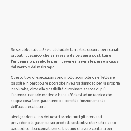
Se sei abbonato
a Sky
o al digitale terrestre,
oppure
per i canali
gratuiti
il tecnico che arriverà a da te saprà sostituire
l’antenna o parabola per ricevere il segnale perso
a causa
del vento o del maltempo
.
Questo tipo di
esecuzioni
sono molto
scomode
da
effettuare
da soli
e
in particolare
potrebbe
rivelarsi dannoso
per la propria
incolumità
,
oltre alla
possibilità di
rovinare
ancora di più
l’antenna. Per tale motivo è
bene
affidarsi
ad un
tecnico
che
sappia
cosa fare
, garantendo il
corretto funzionamento
dell’apparecchiatura
.
Rivolgendoti a
uno dei nostri
tecnici
tutti gli interventi
prevedono la garanzia
sui prodotti sostitutivi utilizzati e sono
pagabili con bancomat, senza
bisogno
di
avere
contanti per