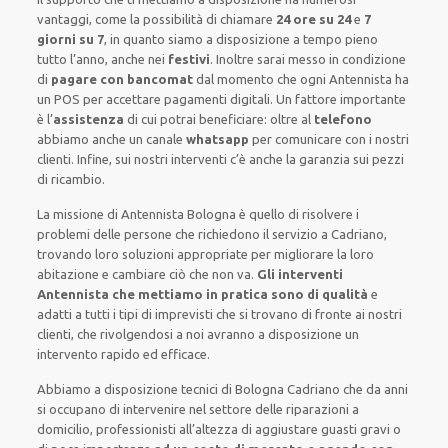
vantaggi, come
la possibilità di chiamare
24 ore su 24
e
7
giorni su 7
, in quanto siamo a disposizione
a tempo pieno
tutto l’anno, anche nei
festivi
.
Inoltre
sarai messo in condizione
di
pagare con bancomat
dal momento che ogni Antennista
ha
un POS
per accettare pagamenti
digitali
.
Un fattore importante
è l’
assistenza
di cui potrai beneficiare:
oltre al
telefono
abbiamo anche un
canale
whatsapp
per comunicare con i nostri
clienti
.
Infine,
sui nostri interventi
c’è anche la
garanzia sui pezzi
di ricambio.
La missione
di Antennista Bologna è quello di risolvere i
problemi delle persone che
richiedono il servizio
a Cadriano,
trovando loro
soluzioni appropriate
per migliorare
la loro
abitazione
e cambiare ciò che non va.
Gli interventi
Antennista che mettiamo in pratica sono di qualità
e
adatti a tutti i tipi di imprevisti che si trovano di fronte ai nostri
clienti
, che rivolgendosi a noi avranno a disposizione un
intervento
rapido ed efficace
.
Abbiamo a disposizione
tecnici di Bologna Cadriano
che da anni
si occupano di intervenire
nel settore delle riparazioni a
domicilio
,
professionisti
all’altezza di aggiustare
guasti gravi o