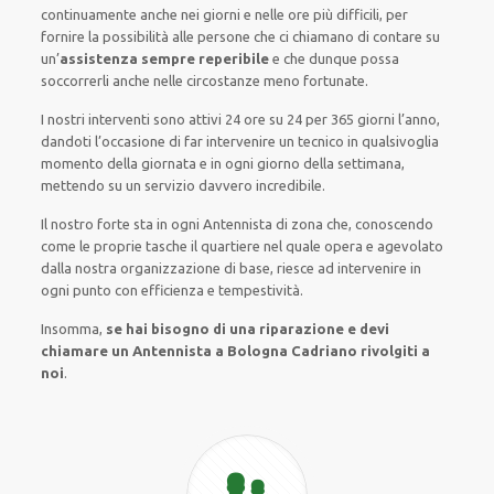
continuamente
anche
nei giorni e nelle ore
più
difficili
, per
fornire
la possibilità
alle persone che ci chiamano
di
contare su
un’
assistenza
sempre reperibile
e che
dunque
possa
soccorrerli
anche
nelle circostanze meno fortunate
.
I nostri interventi
sono attivi
24 ore su 24
per
365 giorni l’anno
,
dandoti l’occasione
di far
intervenire
un
tecnico
in
qualsivoglia
momento della giornata e in
ogni
giorno della settimana,
mettendo su
un servizio
davvero
incredibile
.
Il nostro forte
sta in ogni Antennista di zona che, conoscendo
come le proprie tasche
il quartiere
nel quale opera
e
agevolato
dalla nostra organizzazione di base
, riesce ad
intervenire
in
ogni punto con
efficienza e tempestività
.
Insomma,
se hai bisogno di una riparazione e devi
chiamare un Antennista a Bologna Cadriano rivolgiti a
noi
.