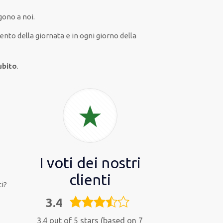
gono a noi.
to della giornata e in
ogni
giorno della
ubito
.
I voti dei nostri
clienti
i?
3.4
3,4
rating
3.4 out of 5 stars (based on 7