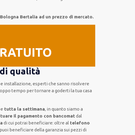
 Bologna Bertalia ad un prezzo di mercato.
GRATUITO
di qualità
 e installazione
,
esperti
che sanno risolvere
troppo tempo
per tornare a goderti la tua casa
e
tutta la settimana
, in quanto siamo a
ttuare il pagamento con bancomat
dal
za
di cui potrai beneficiare:
oltre al
telefono
puoi beneficiare della
garanzia sui pezzi di