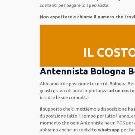
contanti per pagare lo specialista.
Non aspettare e chiama il numero che trov
IL COST
Antennista Bologna Be
Abbiamo a disposizione
tecnici di Bologna Ber
guasti gravi o di poca importanza
ad un costo
in tutte le sue comodità
.
Il supporto
che ti
mettiamo a disposizione
ha 
disposizione
tutto il tempo per
tutto l’anno, 
momento che ogni Antennista
ha
un POS
per
abbiamo anche un
contatto
whatsapp
per fa