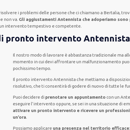
risolvere i problemi delle persone che
ci chiamano
a Bertalia, tro
he non va.
Gli aggiustamenti Antennista che adoperiamo sono 
 un intervento
tempestivo e competente
.
di pronto intervento Antennist
Il nostro modo
di
lavorare
è
abbastanza tradizionale
ma
al
momento
in cui
devi affrontare
un malfunzionamento
puo
pochissimo tempo
.
Il pronto intervento Antennista
che mettiamo a disposizio
risolutivo, che ti
consentirà di godere di nuovo
di
tutte le fu
Puoi decidere di
prenotare
un appuntamento
con un Ante
eseguire l’intervento
oppure,
se sei in una situazione di e
attivare
un pronto intervento
e ricevere un
professionis
un’ora
.
Possiamo applicare
una presenza nel territorio efficace