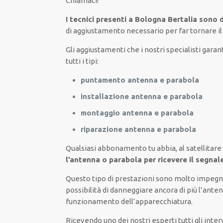
Chiamaci
!
I tecnici presenti a Bologna Bertalia sono d
di aggiustamento necessario
per
far tornare
il
Gli aggiustamenti
che i nostri
specialisti
garant
tutti i tipi
:
puntamento antenna e parabola
installazione antenna e parabola
montaggio antenna e parabola
riparazione antenna e parabola
Qualsiasi abbonamento tu abbia,
al satellitare
l’antenna o parabola per ricevere il segna
Questo tipo di
prestazioni
sono molto
impegn
possibilità di
danneggiare
ancora di più
l’anten
funzionamento dell’apparecchiatura
.
Ricevendo
uno dei nostri
esperti
tutti gli inte