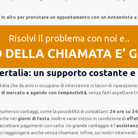
i in alto per prenotare un appuntamento con un Antennista a
Risolvi il problema con noi e..
O DELLA CHIAMATA E’ 
rtalia: un supporto costante e 
talia
che da anni si occupano di intervenire
in lavori di riparazione
 di mercato e agendo con tempestività
, senza farti
aspettare 
numerosi vantaggi, come
la possibilità di contattarci
24 ore su 24
anche nei
giorni di festa
.
Inoltre
sarai messo in condizione di
effe
 accettare pagamenti
con carta
.
Un grande vantaggio
è l’
assisten
rci raggiungere anche senza chiamare
.
Infine,
sui nostri interventi