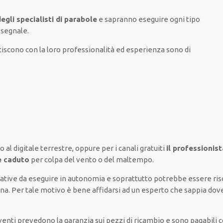
egli specialisti di parabole
e sapranno
eseguire
ogni tipo
 segnale.
iscono con la loro professionalità ed esperienza
sono di
o al digitale terrestre,
oppure
per i canali
gratuiti
il professionist
le caduto
per colpa del vento o del maltempo
.
ative
da
eseguire
in autonomia
e
soprattutto
potrebbe
essere ri
na. Per tale motivo è
bene
affidarsi
ad un
esperto
che sappia
dov
rventi
prevedono la garanzia
sui pezzi di ricambio e sono pagabili c