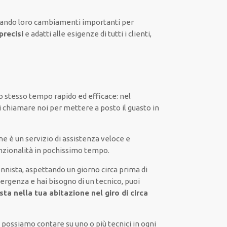
vando loro
cambiamenti importanti
per
precisi
e
adatti alle esigenze di tutti i clienti
,
a
lo stesso tempo
rapido ed efficace
:
nel
i chiamare noi
per
mettere a posto
il
guasto
in
ne
è
un servizio di assistenza
veloce
e
nzionalità
in pochissimo tempo
.
nnista,
aspettando
un giorno circa
prima di
mergenza e hai bisogno di
un tecnico
, puoi
ta nella tua abitazione nel giro di circa
:
possiamo contare su
uno o più
tecnici
in ogni