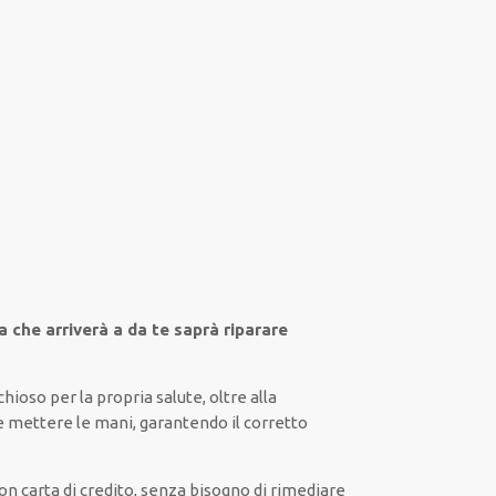
a che arriverà a da te saprà riparare
schioso
per la propria
salute
,
oltre alla
e mettere le mani
, garantendo il
corretto
on carta di credito, senza
bisogno
di
rimediare