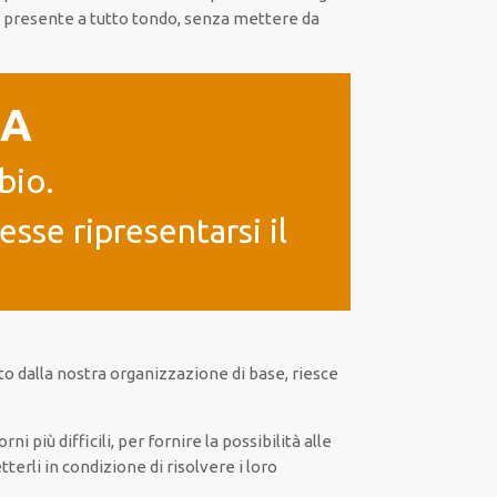
a presente a
tutto tondo
, senza
mettere da
IA
bio.
sse ripresentarsi il
to
dalla nostra organizzazione di base
, riesce
iorni
più
difficili
, per
fornire
la possibilità
alle
terli in condizione di risolvere i loro