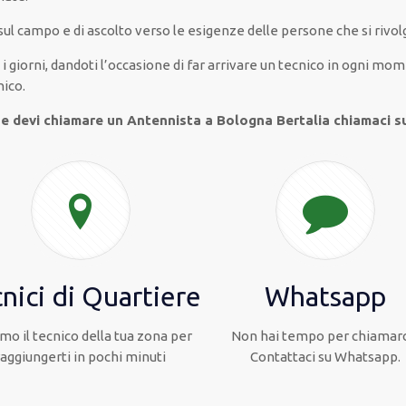
 sul campo e di ascolto verso le esigenze
delle persone
che si rivol
 i giorni
,
dandoti l’occasione
di far
arrivare
un
tecnico
in
ogni
momen
nico
.
 e devi chiamare un Antennista a Bologna Bertalia chiamaci s
nici di Quartiere
Whatsapp
mo il tecnico della tua zona per
Non hai tempo per chiamarc
raggiungerti in pochi minuti
Contattaci su Whatsapp.