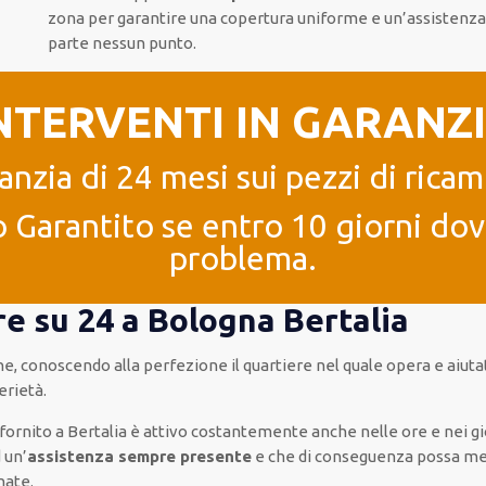
zona
per
garantire
una copertura
uniforme
e un’assistenz
parte
nessun punto
.
NTERVENTI IN GARANZ
anzia di 24 mesi sui pezzi di ricam
 Garantito se entro 10 giorni dove
problema.
re su 24 a Bologna Bertalia
che, conoscendo
alla perfezione
il quartiere
nel quale opera
e
aiuta
erietà
.
fornito
a Bertalia è
attivo
costantemente
anche
nelle ore e nei g
d
un’
assistenza
sempre presente
e che
di conseguenza
possa
met
nate
.