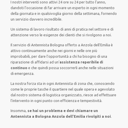
I nostri interventi
sono attivi
24 ore su 24
per
tutto l’anno
,
dandoti l’occasione
di far
arrivare
un
esperto
in
ogni
momento
della giornata e in
qualsivoglia
giorno della settimana,
fornendo
un servizio
davvero
incredibile
.
Un sistema di lavoro
risultato
di anni di pratica nel settore e di
attenzione verso le esigenze
dei clienti
che si rivolgono a noi.
Il servizio
di Antennista Bologna
offerto
a Anzola dell’Emilia è
attivo
continuamente
anche
nei giorni e nelle ore
più
improbabili
, per
dare
l’opportunità
a chi ha bisogno di una
riparazione
di
affidarsi ad
un’
assistenza
reperibile di
continuo
e che
quindi
possa
soccorrerli
anche
nelle situazioni
di emergenza
.
La nostra forza
sta in ogni Antennista di zona che, conoscendo
come le proprie tasche
il quartiere
nel quale opera
e
agevolato
dal nostro sistema di logistica organizzato
, riesce ad
effettuare
l’intervento
in ogni punto con
efficienza e tempestività
.
Insomma,
se hai un problema e devi chiamare un
Antennista a Bologna Anzola dell’Emilia rivolgiti a noi
.