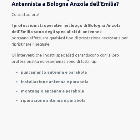
Antennista a Bologna Anzola dell’Emilia?
Contattaci ora
!
I professionisti operativi nel luogo di Bologna Anzola
dell’Emilia sono degli specialisti di antenne
e
potranno
effettuare
qualsiasi tipo di prestazione necessaria
per
ripristinare
il segnale.
Gli interventi
che i nostri
specialisti
garantiscono con la loro
professionalità ed esperienza
sono di tutti i tipi
:
puntamento antenna e parabola
installazione antenna e parabola
montaggio antenna e parabola
riparazione antenna e parabola