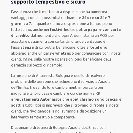
supporto tempestivo e sicuro
L’assistenza
che ti
mettiamo a disposizione
ha numerosi
vantaggi, come
la possibilità di chiamare
24 ore su 24
e
7
giorni su 7
, in quanto siamo a disposizione
a tempo pieno
tutto l’anno, anche nei
festivi
.
Inoltre
potrai
pagare con carta
di credito
dal momento che ogni Antennista
ha
un POS
per
accettare pagamenti
con carta
.
Un grande vantaggio
è
l’
assistenza
di cui potrai beneficiare:
oltre al
telefono
abbiamo anche un
canale
whatsapp
per comunicare con i nostri
clienti
.
Infine,
sulle nostre riparazioni
puoi beneficiare della
garanzia sui pezzi di ricambio.
La missione
di Antennista Bologna è quello di risolvere i
problemi delle persone che
richiedono il servizio
a Anzola
dell’Emilia, trovando loro
cambiamenti importanti
per
migliorare
la loro casa
e cambiare ciò che non va.
Gli
aggiustamenti Antennista che applichiamo sono precisi
e
adatti a tutti i tipi di imprevisti che si trovano di fronte ai nostri
clienti
, che rivolgendosi a noi avranno a disposizione un
intervento
tempestivo e competente
.
Disponiamo di
tecnici di Bologna Anzola dell’Emilia
con