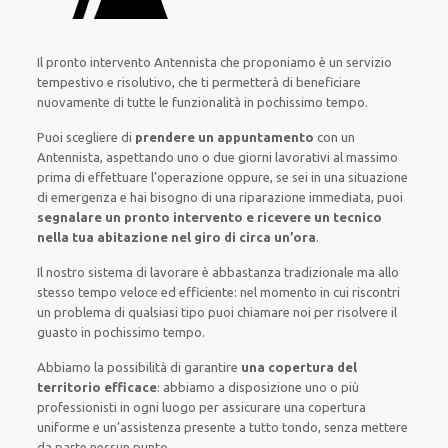
Il pronto intervento Antennista
che proponiamo
è
un servizio
tempestivo
e risolutivo, che ti
permetterà di beneficiare
nuovamente
di
tutte le funzionalità
in pochissimo tempo
.
Puoi scegliere di
prendere
un appuntamento
con un
Antennista,
aspettando
uno o due giorni lavorativi al massimo
prima di
effettuare l’operazione
oppure,
se sei in una situazione
di emergenza e hai bisogno di
una riparazione immediata
, puoi
segnalare
un pronto intervento
e ricevere un
tecnico
nella tua abitazione nel giro di circa un’ora
.
Il nostro sistema
di
lavorare
è
abbastanza tradizionale
ma
allo
stesso tempo
veloce ed efficiente
:
nel momento
in cui
riscontri
un problema di qualsiasi tipo
puoi chiamare noi
per
risolvere
il
guasto
in pochissimo tempo
.
Abbiamo la possibilità di garantire
una copertura del
territorio efficace
:
abbiamo a disposizione
uno o più
professionisti
in ogni luogo
per
assicurare
una copertura
uniforme
e un’assistenza presente a
tutto tondo
, senza
mettere
da parte
nessun punto
.