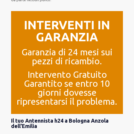
INTERVENTI IN
GARANZIA
Garanzia di 24 mesi sui
pezzi di ricambio.
Intervento Gratuito
Garantito se entro 10
giorni dovesse
ripresentarsi il problema.
Il tuo Antennista h24 a Bologna Anzola
dell’Emilia