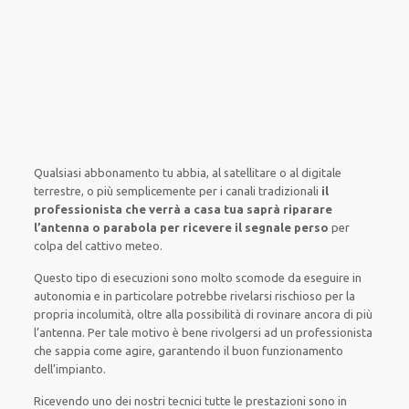
Qualsiasi abbonamento tu abbia,
al satellitare
o al digitale
terrestre,
o più semplicemente
per i canali
tradizionali
il
professionista che verrà a casa tua saprà riparare
l’antenna o parabola per ricevere il segnale perso
per
colpa del cattivo meteo
.
Questo tipo di
esecuzioni
sono molto
scomode
da
eseguire
in
autonomia
e
in particolare
potrebbe
rivelarsi rischioso
per la
propria
incolumità
,
oltre alla
possibilità di
rovinare
ancora di più
l’antenna. Per tale motivo è
bene
rivolgersi
ad un
professionista
che sappia
come agire
, garantendo il
buon funzionamento
dell’impianto
.
Ricevendo
uno dei nostri
tecnici
tutte le prestazioni
sono in