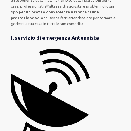
un’esperienza decennale
nell’ambito delle riparazioni per la
casa
,
professionisti
all’altezza di aggiustare
problemi di ogni
tipo
per un prezzo conveniente a fronte di una
prestazione veloce
, senza farti
attendere ore
per tornare a
goderti la tua casa in tutte le sue comodità
.
Il servizio di emergenza Antennista